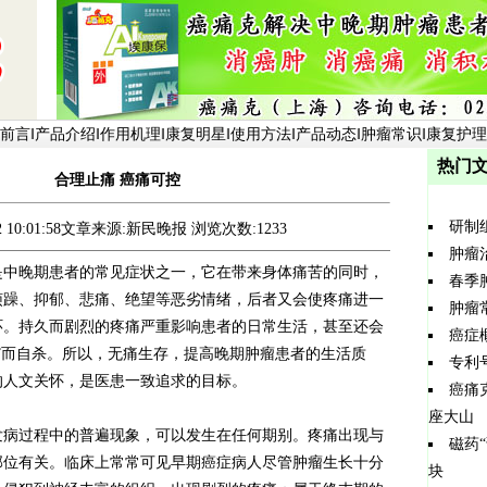
前言
‖
产品介绍
‖
作用机理
‖
康复明星
‖
使用方法
‖
产品动态
‖
肿瘤常识
‖
康复护理
热门文
合理止痛 癌痛可控
研制
5/2 10:01:58文章来源:新民晚报 浏览次数:1233
肿瘤
是中晚期患者的常见症状之一，它在带来身体痛苦的同时，
春季
烦躁、抑郁、悲痛、绝望等恶劣情绪，后者又会使疼痛进一
肿瘤
环。持久而剧烈的疼痛严重影响患者的日常生活，甚至还会
癌症
”而自杀。所以，无痛生存，提高晚期肿瘤患者的生活质
专利
的人文关怀，是医患一致追求的目标。
癌痛
座大山
过程中的普遍现象，可以发生在任何期别。疼痛出现与
磁药
部位有关。临床上常常可见早期癌症病人尽管肿瘤生长十分
块