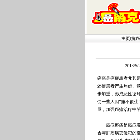
主页
‖
抗癌
2013/
癌痛是癌症患者尤其
还使患者产生焦虑、
步加重，形成恶性循
使一些人因“痛不欲生
量，加强癌痛治疗中
癌症疼痛是癌症发病
否与肿瘤病变侵犯的