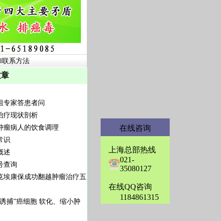
‖
联系方法
章
组专家答患者问
治疗现状剖析
肿瘤病人的饮食调理
在线咨询
常识
上海总部热线
概述
021-
号查询
35080127
克埃康保成功翻越肿瘤治疗五
在线QQ咨询
1184861315
“诱捕”癌细胞 软化、缩小肿