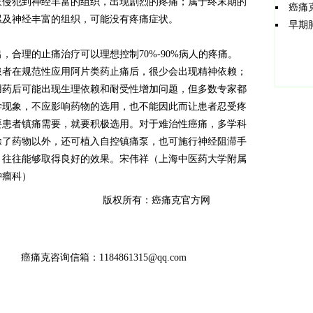
长侵犯到神经丰富的组织，出现剧烈的疼痛；属于终末期的
癌痛
累及神经丰富的组织，可能没有疼痛症状。
早期
理的止痛治疗可以理想控制70%-90%病人的疼痛。
患者在规范性应用阿片类药止痛后，很少会出现精神依赖；
用药后可能出现生理依赖和耐受性增加问题，但多数专家都
学现象，不应影响药物的选用，也不能因此而让患者忍受疼
要患者镇痛需要，就要积极选用。对于难治性癌痛，多学科
除了药物以外，还可植入自控镇痛泵，也可施行神经阻滞手
，往往能够取得良好的效果。宋伟祥（上海中医药大学附属
肿瘤科）
版权所有：
癌痛克官方网
癌痛克咨询信箱：1184861315@qq.com