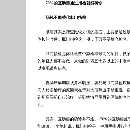
70%的直肠癌通过指检就能确诊
肠镜不能替代肛门指检
肠癌其实是筛查比较方便的癌症，主要是通过肠
体检的时候，肛门指检这一项，千万不要放弃检查
肛门指检是体格检查中弃检率最高的项目，做的
的年轻人都不会做，来做的以四五十岁以上的中老
以发现很多信息。
直肠癌早期症状并不明显，容易与肛门其他疾病
病人贻误治疗的原因就在于对大便带血不够重视，
到药店买药自行治疗，等到病情严重再到医院检查
期。
其实，直肠癌的确诊并不难。“70%的直肠癌处
能确诊。”李德川说，肛门指检是一种用手指进行的